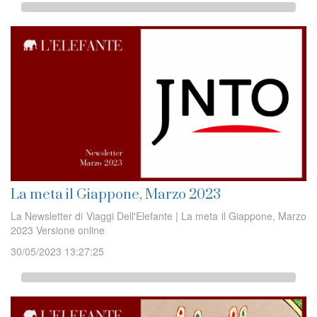
La meta il Giappone, Marzo 2023
La Newsletter di Viaggi Dell'Elefante | La meta il Giappone, Marzo
2023 Versione online
30/05/2023 13:27:25