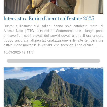
Intervista a Enrico Ducrot sull’estate 2025
Ducrot sull’estate: “Gli italiani hanno solo cambiato mete” di
Alessia Noto | TTG Italia del 09 Settembre 2025 I lunghi ponti
primaverili, i costi elevati dei servizi dovuti a una filiera ancora
troppo ancorata all’iperstagionalizzazione e le alte temperature
estive. Sono molteplici le variabili che secondo il ceo di Viag...
10/09/2025 12:11:51