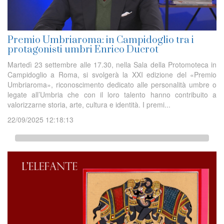
Premio Umbriaroma: in Campidoglio tra i
protagonisti umbri Enrico Ducrot
Martedì 23 settembre alle 17.30, nella Sala della Protomoteca in
Campidoglio a Roma, si svolgerà la XXI edizione del «Premio
Umbriaroma», riconoscimento dedicato alle personalità umbre o
legate all’Umbria che con il loro talento hanno contribuito a
valorizzarne storia, arte, cultura e identità. I premi...
22/09/2025 12:18:13