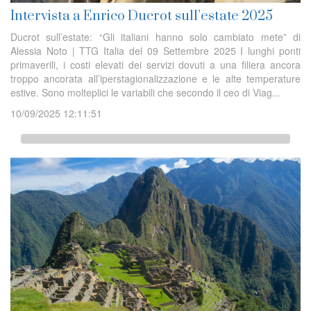
Intervista a Enrico Ducrot sull’estate 2025
Ducrot sull’estate: “Gli italiani hanno solo cambiato mete” di
Alessia Noto | TTG Italia del 09 Settembre 2025 I lunghi ponti
primaverili, i costi elevati dei servizi dovuti a una filiera ancora
troppo ancorata all’iperstagionalizzazione e le alte temperature
estive. Sono molteplici le variabili che secondo il ceo di Viag...
10/09/2025 12:11:51