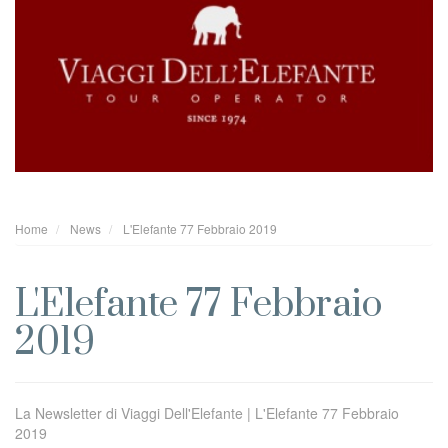
Home
News
L'Elefante 77 Febbraio 2019
L'Elefante 77 Febbraio
2019
La Newsletter di Viaggi Dell'Elefante | L'Elefante 77 Febbraio
2019