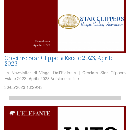
Crociere Star Clippers Estate 2023, Aprile
2023
La Newsletter di Viaggi Dell'Elefante | Crociere Star Clippers
Estate 2023, Aprile 2023 Versione online
30/05/2023 13:29:43