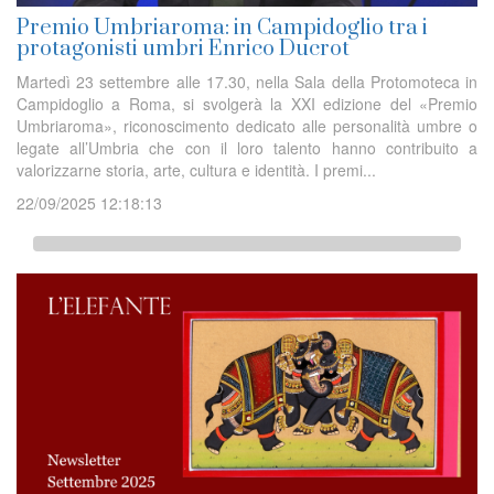
Premio Umbriaroma: in Campidoglio tra i
protagonisti umbri Enrico Ducrot
Martedì 23 settembre alle 17.30, nella Sala della Protomoteca in
Campidoglio a Roma, si svolgerà la XXI edizione del «Premio
Umbriaroma», riconoscimento dedicato alle personalità umbre o
legate all’Umbria che con il loro talento hanno contribuito a
valorizzarne storia, arte, cultura e identità. I premi...
22/09/2025 12:18:13