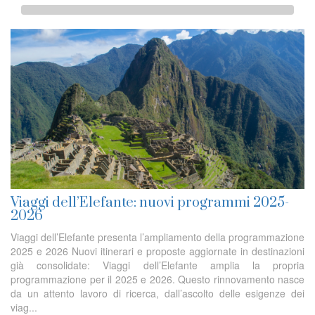
Viaggi dell’Elefante: nuovi programmi 2025-
2026
Viaggi dell’Elefante presenta l’ampliamento della programmazione
2025 e 2026 Nuovi itinerari e proposte aggiornate in destinazioni
già consolidate: Viaggi dell’Elefante amplia la propria
programmazione per il 2025 e 2026. Questo rinnovamento nasce
da un attento lavoro di ricerca, dall’ascolto delle esigenze dei
viag...