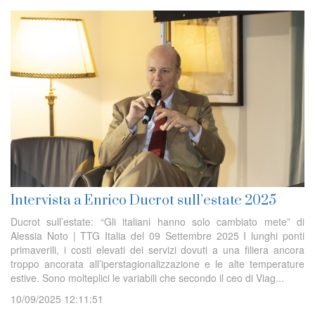
Intervista a Enrico Ducrot sull’estate 2025
Ducrot sull’estate: “Gli italiani hanno solo cambiato mete” di
Alessia Noto | TTG Italia del 09 Settembre 2025 I lunghi ponti
primaverili, i costi elevati dei servizi dovuti a una filiera ancora
troppo ancorata all’iperstagionalizzazione e le alte temperature
estive. Sono molteplici le variabili che secondo il ceo di Viag...
10/09/2025 12:11:51