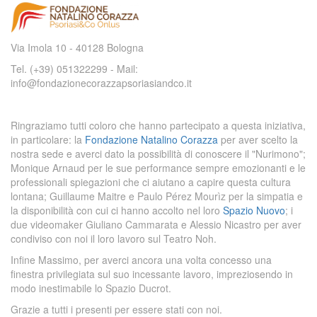
Via Imola 10 - 40128 Bologna
Tel. (+39) 051322299 - Mail:
info@fondazionecorazzapsoriasiandco.it
Ringraziamo tutti coloro che hanno partecipato a questa iniziativa,
in particolare: la
Fondazione Natalino Corazza
per aver scelto la
nostra sede e averci dato la possibilità di conoscere il "Nurimono";
Monique Arnaud per le sue performance sempre emozionanti e le
professionali spiegazioni che ci aiutano a capire questa cultura
lontana; Guillaume Maitre e Paulo Pérez Mourìz per la simpatia e
la disponibilità con cui ci hanno accolto nel loro
Spazio Nuovo
; i
due videomaker Giuliano Cammarata e Alessio Nicastro per aver
condiviso con noi il loro lavoro sul Teatro Noh.
Infine Massimo, per averci ancora una volta concesso una
finestra privilegiata sul suo incessante lavoro, impreziosendo in
modo inestimabile lo Spazio Ducrot.
Grazie a tutti i presenti per essere stati con noi.