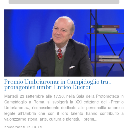
Premio Umbriaroma: in Campidoglio tra i
protagonisti umbri Enrico Ducrot
Martedì 23 settembre alle 17.30, nella Sala della Protomoteca in
Campidoglio a Roma, si svolgerà la XXI edizione del «Premio
Umbriaroma», riconoscimento dedicato alle personalità umbre o
legate all’Umbria che con il loro talento hanno contribuito a
valorizzarne storia, arte, cultura e identità. I premi...
22/09/2025 12:18:13