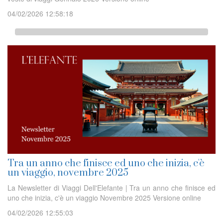
04/02/2026 12:58:18
Tra un anno che finisce ed uno che inizia, c'è
un viaggio, novembre 2025
La Newsletter di Viaggi Dell'Elefante | Tra un anno che finisce ed
uno che inizia, c'è un viaggio Novembre 2025 Versione online
04/02/2026 12:55:03