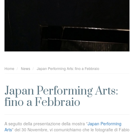
Home
News
Japan Performing Arts: fino a Febbraio
Japan Performing Arts:
fino a Febbraio
A seguito della presentazione della mostra "
Japan Performing
Arts
" del 30 Novembre, vi comunichiamo che le fotografie di Fabio