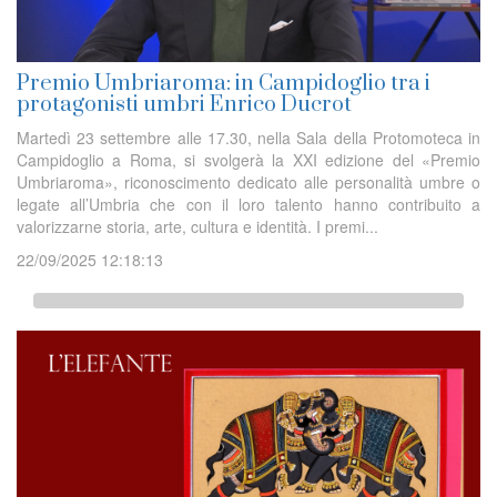
Premio Umbriaroma: in Campidoglio tra i
protagonisti umbri Enrico Ducrot
Martedì 23 settembre alle 17.30, nella Sala della Protomoteca in
Campidoglio a Roma, si svolgerà la XXI edizione del «Premio
Umbriaroma», riconoscimento dedicato alle personalità umbre o
legate all’Umbria che con il loro talento hanno contribuito a
valorizzarne storia, arte, cultura e identità. I premi...
22/09/2025 12:18:13