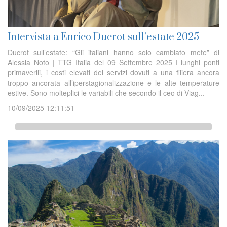
Intervista a Enrico Ducrot sull’estate 2025
Ducrot sull’estate: “Gli italiani hanno solo cambiato mete” di
Alessia Noto | TTG Italia del 09 Settembre 2025 I lunghi ponti
primaverili, i costi elevati dei servizi dovuti a una filiera ancora
troppo ancorata all’iperstagionalizzazione e le alte temperature
estive. Sono molteplici le variabili che secondo il ceo di Viag...
10/09/2025 12:11:51