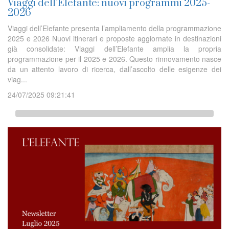
Viaggi dell’Elefante: nuovi programmi 2025-
2026
Viaggi dell’Elefante presenta l’ampliamento della programmazione
2025 e 2026 Nuovi itinerari e proposte aggiornate in destinazioni
già consolidate: Viaggi dell’Elefante amplia la propria
programmazione per il 2025 e 2026. Questo rinnovamento nasce
da un attento lavoro di ricerca, dall’ascolto delle esigenze dei
viag...
24/07/2025 09:21:41