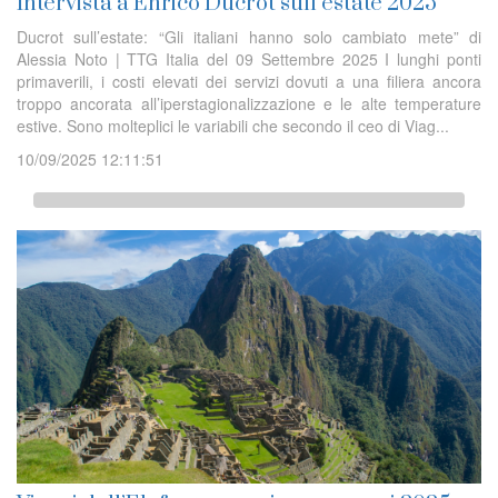
Intervista a Enrico Ducrot sull’estate 2025
Ducrot sull’estate: “Gli italiani hanno solo cambiato mete” di
Alessia Noto | TTG Italia del 09 Settembre 2025 I lunghi ponti
primaverili, i costi elevati dei servizi dovuti a una filiera ancora
troppo ancorata all’iperstagionalizzazione e le alte temperature
estive. Sono molteplici le variabili che secondo il ceo di Viag...
10/09/2025 12:11:51