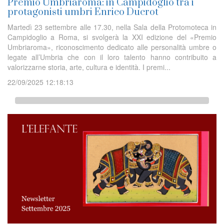
Premio Umbriaroma: in Campidoglio tra i
protagonisti umbri Enrico Ducrot
Martedì 23 settembre alle 17.30, nella Sala della Protomoteca in
Campidoglio a Roma, si svolgerà la XXI edizione del «Premio
Umbriaroma», riconoscimento dedicato alle personalità umbre o
legate all’Umbria che con il loro talento hanno contribuito a
valorizzarne storia, arte, cultura e identità. I premi...
22/09/2025 12:18:13