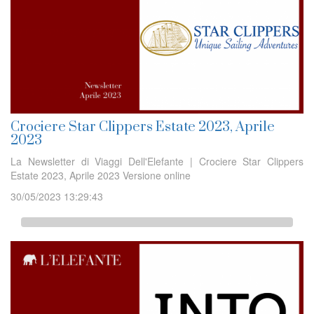
Crociere Star Clippers Estate 2023, Aprile
2023
La Newsletter di Viaggi Dell'Elefante | Crociere Star Clippers
Estate 2023, Aprile 2023 Versione online
30/05/2023 13:29:43