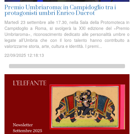
Premio Umbriaroma: in Campidoglio tra i
protagonisti umbri Enrico Ducrot
Martedì 23 settembre alle 17.30, nella Sala della Protomoteca in
Campidoglio a Roma, si svolgerà la XXI edizione del «Premio
Umbriaroma», riconoscimento dedicato alle personalità umbre o
legate all’Umbria che con il loro talento hanno contribuito a
valorizzarne storia, arte, cultura e identità. I premi...
22/09/2025 12:18:13