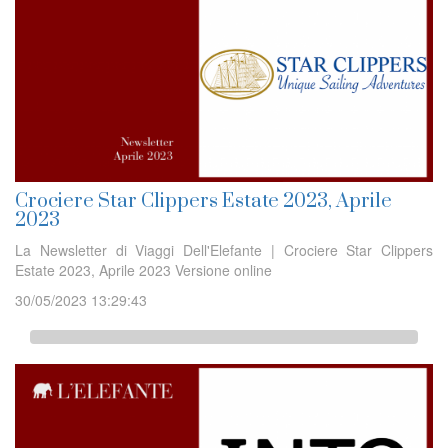
Crociere Star Clippers Estate 2023, Aprile
2023
La Newsletter di Viaggi Dell'Elefante | Crociere Star Clippers
Estate 2023, Aprile 2023 Versione online
30/05/2023 13:29:43