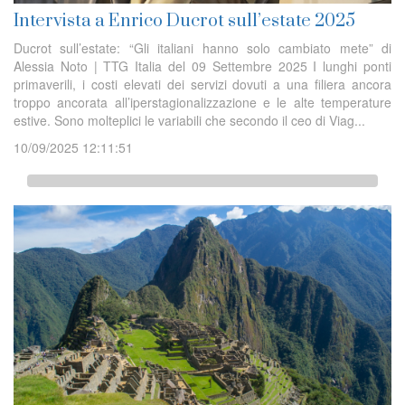
Intervista a Enrico Ducrot sull’estate 2025
Ducrot sull’estate: “Gli italiani hanno solo cambiato mete” di
Alessia Noto | TTG Italia del 09 Settembre 2025 I lunghi ponti
primaverili, i costi elevati dei servizi dovuti a una filiera ancora
troppo ancorata all’iperstagionalizzazione e le alte temperature
estive. Sono molteplici le variabili che secondo il ceo di Viag...
10/09/2025 12:11:51